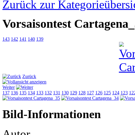
Zurück zur Kategorieübersi
Vorsaisontest Cartagena
143
142
141
140
139
Zurück
Weiter
137
136
135
134
133
132
131
130
129
128
127
126
125
124
123
12
Bild-Informationen
Autor