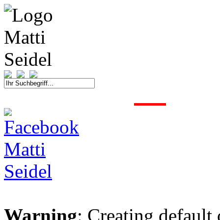
START
FAHRER
SAISON
KONTAKT
MEDIEN
SPONSOREN
Warning
: Creating default