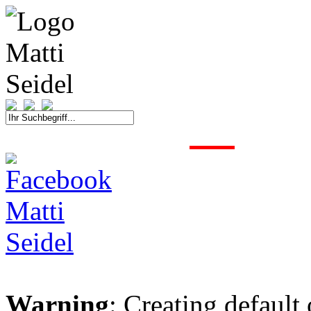
START
FAHRER
SAISON
KONTAKT
MEDIEN
SPONSOREN
Warning
: Creating default