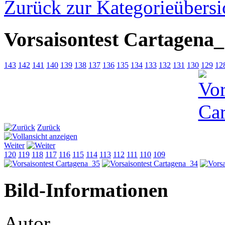
Zurück zur Kategorieübersi
Vorsaisontest Cartagena
143
142
141
140
139
138
137
136
135
134
133
132
131
130
129
12
Zurück
Weiter
120
119
118
117
116
115
114
113
112
111
110
109
Bild-Informationen
Autor