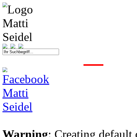
START
FAHRER
SAISON
KONTAKT
MEDIEN
SPONSOREN
Warning
: Creating default