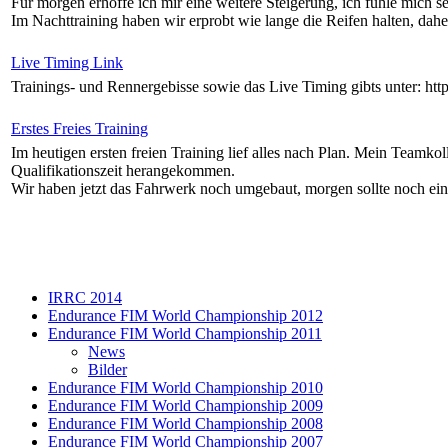
Für morgen erhoffe ich mir eine weitere Steigerung, ich fühle mich
Im Nachttraining haben wir erprobt wie lange die Reifen halten, dahe
Live Timing Link
Trainings- und Rennergebisse sowie das Live Timing gibts unter: htt
Erstes Freies Training
Im heutigen ersten freien Training lief alles nach Plan. Mein Teamko
Qualifikationszeit herangekommen.
Wir haben jetzt das Fahrwerk noch umgebaut, morgen sollte noch eini
IRRC 2014
Endurance FIM World Championship 2012
Endurance FIM World Championship 2011
News
Bilder
Endurance FIM World Championship 2010
Endurance FIM World Championship 2009
Endurance FIM World Championship 2008
Endurance FIM World Championship 2007