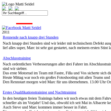
START
FAHRER
SAISON
KONTAKT
MEDIEN
SPONSOREN
2011
Rennende nach knapp drei Stunden
Nach knapp drei Stunden sind wir leider mit technischem Defekt ausge
lief alles super, Marc ist sehr gut gestartet, nach meinem ersten Stin
Abschlusstraining
Nach ordentlichen Verbesserungen aller drei Fahrer im Abschlusstrain
sind wir siebter.
Das erste Motorrad im Team mit Fastre, Filla und Vos sicherte sich di
Heute Mittag war noch ein großes Fotoshooting mit allen Teams und
Den Rennstart morgen wird Marc für uns übernehmen. 13.00 Uhr Ortsz
Erstes Qualifikationstraining und Nachttraining
In den heutigen freien Trainings haben wir noch etwas mit dem Fahrw
schneller als im Vorjahr! Und das, obwohl ich seit Mai in Albacete k
Auch Steve und Marc kommen immer besser in Fahrt.