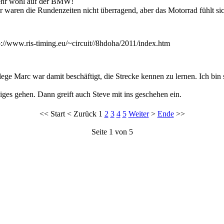
 sehr wohl auf der BMW!
r waren die Rundenzeiten nicht überragend, aber das Motorrad fühlt sic
p://www.ris-timing.eu/~circuit//8hdoha/2011/index.htm
llege Marc war damit beschäftigt, die Strecke kennen zu lernen. Ich bin
ges gehen. Dann greift auch Steve mit ins geschehen ein.
<<
Start
<
Zurück
1
2
3
4
5
Weiter
>
Ende
>>
Seite 1 von 5