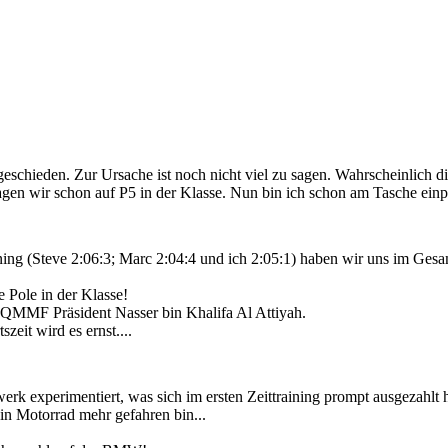
NEWS
schieden. Zur Ursache ist noch nicht viel zu sagen. Wahrscheinlich di
t lagen wir schon auf P5 in der Klasse. Nun bin ich schon am Tasche einp
ing (Steve 2:06:3; Marc 2:04:4 und ich 2:05:1) haben wir uns im Gesam
e Pole in der Klasse!
 QMMF Präsident Nasser bin Khalifa Al Attiyah.
eit wird es ernst....
erk experimentiert, was sich im ersten Zeittraining prompt ausgezahl
ein Motorrad mehr gefahren bin...