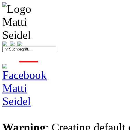
START
FAHRER
SAISON
KONTAKT
MEDIEN
SPONSOREN
Warning
: Creating default