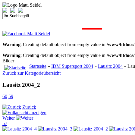
START
FAHRER
SAISON
KONTAKT
MEDIEN
SPONSOREN
Warning
: Creating default object from empty value in
/www/htdocs/
Warning
: Creating default object from empty value in
/www/htdocs/
Bilder
Startseite
»
IDM Supersport 2004
»
Lausitz 2004
» Lau
Zurück zur Kategorieübersicht
Lausitz 2004_2
60
59
Zurück
Weiter
57