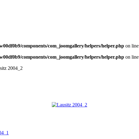
NEWS
w00df0b9/components/com_joomgallery/helpers/helper.php
on lin
w00df0b9/components/com_joomgallery/helpers/helper.php
on lin
sitz 2004_2