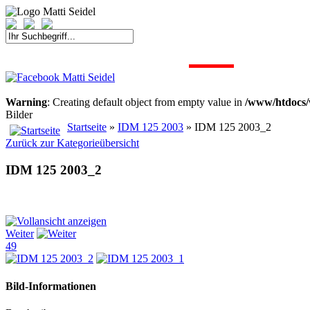
START
FAHRER
SAISON
KONTAKT
MEDIEN
SPONSOREN
Warning
: Creating default object from empty value in
/www/htdocs/
Bilder
Startseite
»
IDM 125 2003
» IDM 125 2003_2
Zurück zur Kategorieübersicht
IDM 125 2003_2
Weiter
49
Bild-Informationen