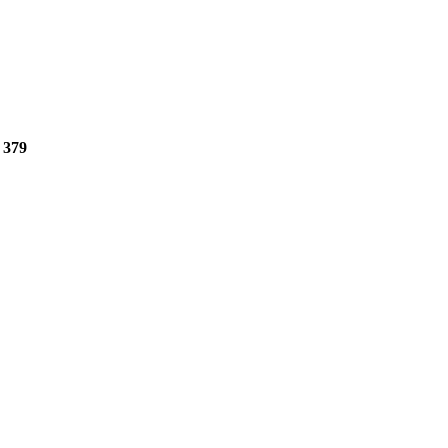
e
379