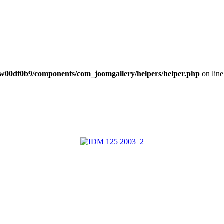
NEWS
w00df0b9/components/com_joomgallery/helpers/helper.php
on lin