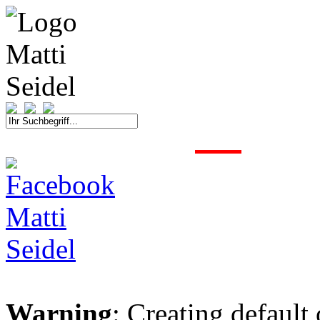
START
FAHRER
SAISON
KONTAKT
MEDIEN
SPONSOREN
Warning
: Creating default