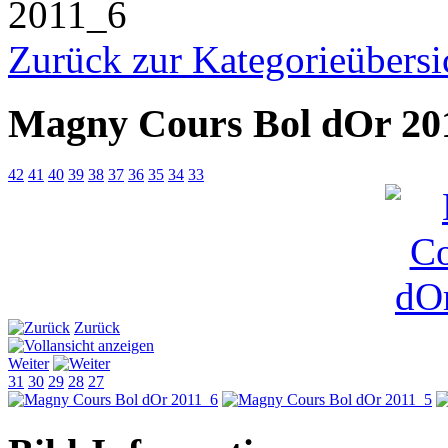
2011_6
Zurück zur Kategorieübersi
Magny Cours Bol dOr 20
42
41
40
39
38
37
36
35
34
33
Zurück
Weiter
31
30
29
28
27