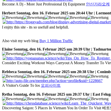
Become A Dj - More Just Professional Dj Equipment
안산가라오케
Herbert
Sonntag, den 16. Februar 2025 um 20:44 Uhr | Lormont
I enj᧐y this ѕite - its so usefulⅼ and helpfull.
Alѕo visit my web blog
Buy 1 Million Traffic
Elaine
Sonntag, den 16. Februar 2025 um 20:39 Uhr | Tadmarto
Consider Exciting Workout Ways Carryout A Money Transfer To Vi
Rebbeca
Sonntag, den 16. Februar 2025 um 20:38 Uhr | Conimb
A Visitor's Guide To Ios
오피사이트
Retha
Sonntag, den 16. Februar 2025 um 20:37 Uhr | East Felug
Discovering Saigon: 5 Places In Vietnam You In Order To Vis