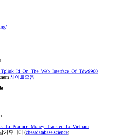
n
etnam
사이트모음
ia
a
it 베트남커뮤니티 (
chessdatabase.science
)